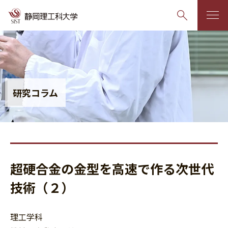
グ
本
ロ
フ
ロ
文
ー
ッ
ー
へ
カ
タ
バ
ル
ー
研究コラム
ル
ナ
へ
ナ
ビ
ビ
ゲ
ゲ
ー
ー
シ
超硬合金の金型を高速で作る次世代
シ
ョ
ョ
ン
技術（２）
ン
へ
へ
理工学科