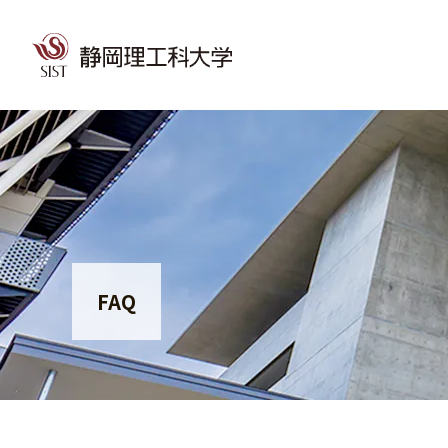
グ
本
ロ
フ
ロ
文
ー
ッ
ー
へ
カ
タ
バ
ル
ー
ル
ナ
へ
ナ
ビ
ビ
ゲ
FAQ
ゲ
ー
ー
シ
シ
ョ
ョ
ン
ン
へ