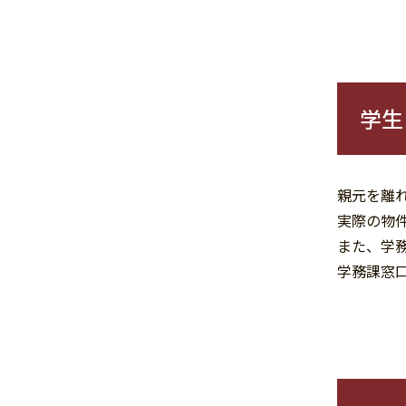
学生
親元を離
実際の物
また、学
学務課窓