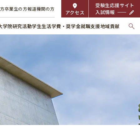
受験生応援サイト
の方
卒業生の方
報道機関の方
入試情報
アクセス
大学院
研究活動
学生生活
学費・奨学金
就職支援
地域貢献