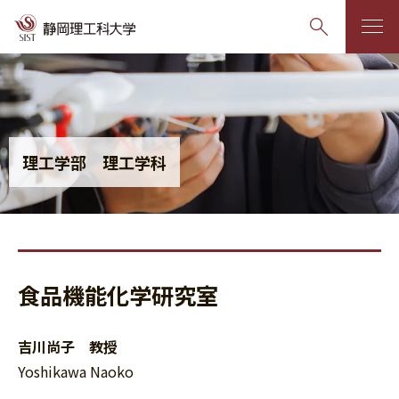
グ
本
ロ
フ
ロ
文
ー
ッ
ー
へ
カ
タ
バ
ル
ー
理工学部 理工学科
ル
ナ
へ
ナ
ビ
ビ
ゲ
ゲ
ー
ー
シ
食品機能化学研究室
シ
ョ
ョ
ン
ン
へ
吉川尚子 教授
へ
Yoshikawa Naoko