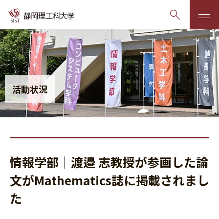
グ
本
ロ
フ
ロ
文
ー
ッ
ー
へ
カ
タ
バ
ル
ー
活動状況
ル
ナ
へ
ナ
ビ
ビ
ゲ
ゲ
ー
ー
シ
情報学部｜渡邉 志教授が参画した論
シ
ョ
ョ
ン
文がMathematics誌に掲載されまし
ン
へ
た
へ