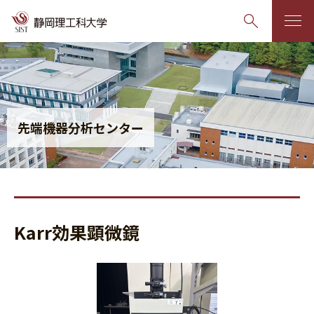
グ
本
ロ
フ
ロ
文
ー
ッ
ー
へ
カ
タ
バ
ル
ー
先端機器分析センター
ル
ナ
へ
ナ
ビ
ビ
ゲ
ゲ
ー
ー
シ
Karr効果顕微鏡
シ
ョ
ョ
ン
ン
へ
へ