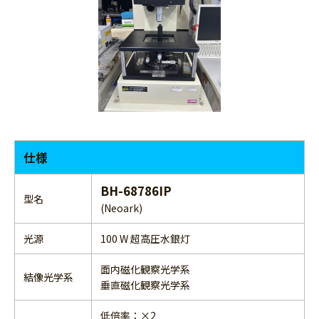
仕様
BH-68786IP
型名
(Neoark)
光源
100 W 超高圧水銀灯
面内磁化観察光学系
結像光学系
垂直磁化観察光学系
低倍率：×2