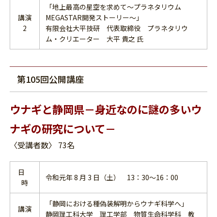
「地上最高の星空を求めて～プラネタリウム
講演
MEGASTAR開発ストーリー～」
2
有限会社大平技研 代表取締役 プラネタリウ
ム・クリエーター 大平 貴之 氏
第105回公開講座
ウナギと静岡県－身近なのに謎の多いウ
ナギの研究について－
〈受講者数〉 73名
日
令和元年 8 月 3 日（土） 13：30～16：00
時
「静岡における種偽装解明からウナギ科学へ」
講演
静岡理工科大学 理工学部 物質生命科学科 教