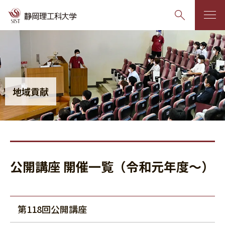
グ
本
ロ
フ
ロ
文
ー
ッ
ー
へ
カ
タ
バ
ル
ー
地域貢献
ル
ナ
へ
ナ
ビ
ビ
ゲ
ゲ
ー
ー
シ
公開講座 開催一覧（令和元年度～）
シ
ョ
ョ
ン
ン
へ
へ
第118回公開講座