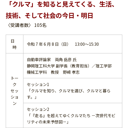
「クルマ」を知ると見えてくる、生活、
技術、そして社会の今日・明日
〈受講者数〉 105名
日
令和 7 年 6 月 8 日（日） 13:00～15:30
時
自動車評論家 両角 岳彦 氏
静岡理工科大学 副学長（教育担当）／理工学部
機械工学科 教授 野﨑 孝志
トー
ク
セッション1
セッ
「クルマを知り、クルマを選び、クルマと暮ら
ショ
す。」
ン
セッション2
「『走る』を超えてゆくクルマたち －次世代モビ
リティの未来予想図－」