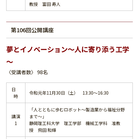
教授 富田 寿人
第106回公開講座
夢とイノベーション～人に寄り添う工学
～
〈受講者数〉 98名
日
令和元年11月30日（土） 13:30～16:30
時
「人とともに歩むロボット～製造業から福祉分野
講演
まで～」
1
静岡理工科大学 理工学部 機械工学科 准教
授 飛田 和輝