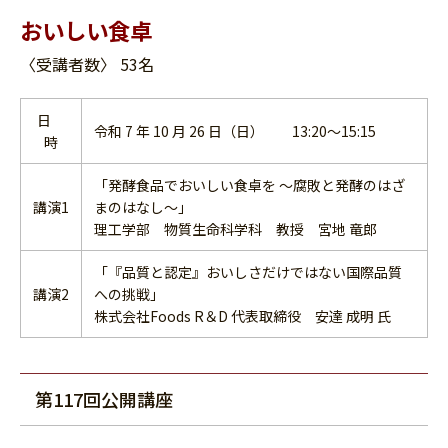
おいしい食卓
〈受講者数〉 53名
日
令和 7 年 10 月 26 日（日） 13:20～15:15
時
「発酵食品でおいしい食卓を ～腐敗と発酵のはざ
講演1
まのはなし～」
理工学部 物質生命科学科 教授 宮地 竜郎
「『品質と認定』おいしさだけではない国際品質
講演2
への挑戦」
株式会社Foods R＆D 代表取締役 安達 成明 氏
第117回公開講座