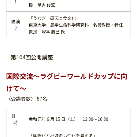
1
授 常吉 俊宏
「うなぎ 研究と食文化」
講演
東京大学 農学生命科学研究科 名誉教授・特任
2
教授 塚本 勝巳 氏
第104回公開講座
国際交流～ラグビーワールドカップに向
けて～
〈受講者数〉 67名
日
令和元年 6 月 15 日（土） 13:30～16:30
時
「国際化と地域の活性化を考える」