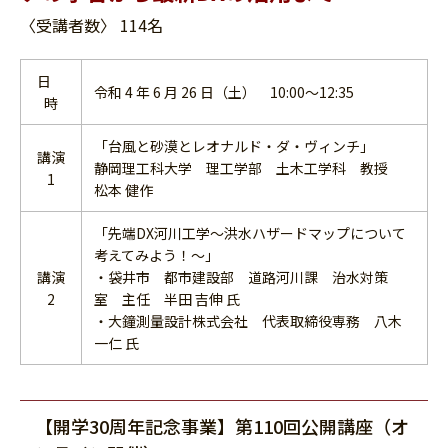
〈受講者数〉 114名
日
令和 4 年 6 月 26 日（土） 10:00～12:35
時
「台風と砂漠とレオナルド・ダ・ヴィンチ」
講演
静岡理工科大学 理工学部 土木工学科 教授
1
松本 健作
「先端DX河川工学～洪水ハザードマップについて
考えてみよう！～」
講演
・袋井市 都市建設部 道路河川課 治水対策
2
室 主任 半田 吉伸 氏
・大鐘測量設計株式会社 代表取締役専務 八木
一仁 氏
【開学30周年記念事業】第110回公開講座（オ