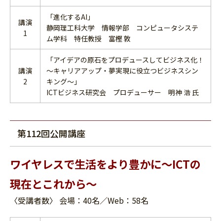
「進化するAI」
講演
静岡理工科大学 情報学部 コンピュータシステ
1
ム学科 特任教授 富樫 敦
「アイデアの原石をプロデュースしてビジネス化！
講演
～キャリアアップ・夢実現に役立つビジネスシン
2
キング～」
ICTビジネス研究会 プロデューサー 明神 浩 氏
第112回公開講座
ワイヤレスで生活をより豊かに～ICTの
現在とこれから～
〈受講者数〉 会場：40名／Web：58名