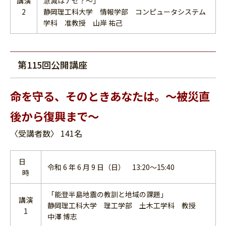
講演
急減はナゼ？～」
2
静岡理工科大学 情報学部 コンピュータシステム
学科 准教授 山岸 祐己
第115回公開講座
命を守る、そのときあなたは。～被災直
後から復興まで～
〈受講者数〉 141名
日
令和 6 年 6 月 9 日（日） 13:20～15:40
時
「能登半島地震の教訓と地域の課題」
講演
静岡理工科大学 理工学部 土木工学科 教授
1
中澤 博志