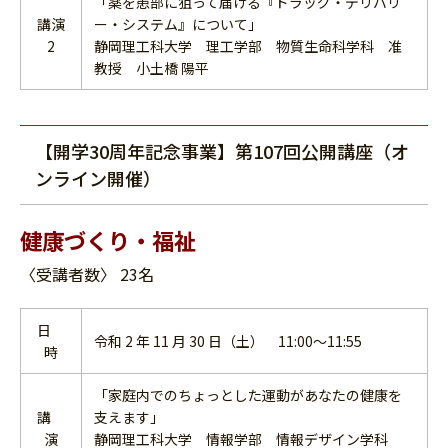
「薬を患部に狙って届ける『ドラッグ・デリバリ
講演
ー・システム』について」
2
静岡理工科大学 理工学部 物質生命科学科 准
教授 小土橋 陽平
【開学30周年記念事業】第107回公開講座（オ
ンライン開催）
健康づくり・福祉
〈受講者数〉 23名
日
令和 2 年 11 月 30 日（土） 11:00～11:55
時
「家庭内でのちょっとした運動があなたの健康を
講
支えます」
演
静岡理工科大学 情報学部 情報デザイン学科