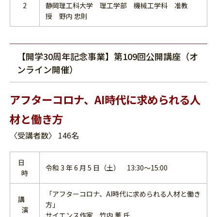
2
静岡理工科大学 理工学部 機械工学科 准教
授 野内 忠則
【開学30周年記念事業】第109回公開講座（オ
ンライン開催）
アフターコロナ、AI時代に求められる人
材と働き方
〈受講者数〉 146名
日
令和 3 年 6 月 5 日（土） 13:30～15:00
時
「アフターコロナ、AI時代に求められる人材と働き
講
方」
演
サイエンス作家 竹内 薫 氏