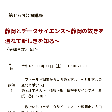
第116回公開講座
静岡とデータサイエンス～静岡の故きを
温ねて新しきを知る～
〈受講者数〉 61名
日
令和 6 年 11 月 23 日（土） 13:30～15:50
時
「フィールド調査から見る静岡方言 ～井川方言の
講演
変化と継承～」
1
静岡理工科大学 情報学部 情報デザイン学科 教
授 谷口 ジョイ
「数字いじり≠データサイエンス ～静岡市の人口