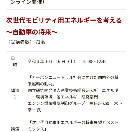
ンライン開催）
次世代モビリティ用エネルギーを考える
～自動車の将来～
〈受講者数〉 71名
日
令和 3 年 10 月 16 日（土） 10:00～12:40
時
「カーボンニュートラル社会に向けた国内外の将
来燃料の動向」
講演
国立研究開発法人産業技術総合研究所 エネルギ
1
ー・環境領域 省エネルギー研究部門
エンジン燃焼排気制御グループ 主任研究員 木下
幸一 氏
「次世代自動車用エネルギーの将来展望とベスト
講演
ミックス」