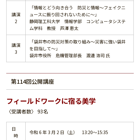
「情報とどう向き合う 防災と情報～フェイクニ
講演
ュースに振り回されないために～」
2
静岡理工科大学 情報学部 コンピュータシステ
ム学科 教授 芦澤 恵太
「袋井市の防災対策の取り組み～災害に強い袋井
講演
を目指して～」
3
袋井市役所 危機管理部長 渡邊 浩司 氏
第114回公開講座
フィールドワークに宿る美学
〈受講者数〉 93名
日
令和 6 年 3 月 2 日（土） 13:20～15:35
時