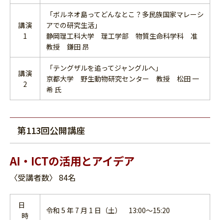
「ボルネオ島ってどんなとこ？多民族国家マレーシ
講演
アでの研究生活」
1
静岡理工科大学 理工学部 物質生命科学科 准
教授 鎌田 昂
「テングザルを追ってジャングルへ」
講演
京都大学 野生動物研究センター 教授 松田 一
2
希 氏
第113回公開講座
AI・ICTの活用とアイデア
〈受講者数〉 84名
日
令和 5 年 7 月 1 日（土） 13:00～15:20
時