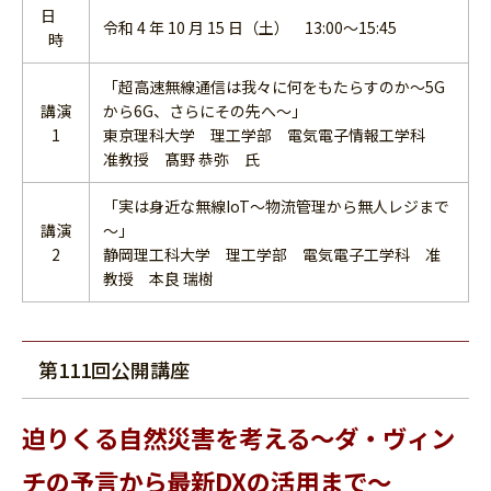
日
令和 4 年 10 月 15 日（土） 13:00～15:45
時
「超高速無線通信は我々に何をもたらすのか～5G
講演
から6G、さらにその先へ～」
1
東京理科大学 理工学部 電気電子情報工学科
准教授 髙野 恭弥 氏
「実は身近な無線IoT～物流管理から無人レジまで
講演
～」
2
静岡理工科大学 理工学部 電気電子工学科 准
教授 本良 瑞樹
第111回公開講座
迫りくる自然災害を考える～ダ・ヴィン
チの予言から最新DXの活用まで～