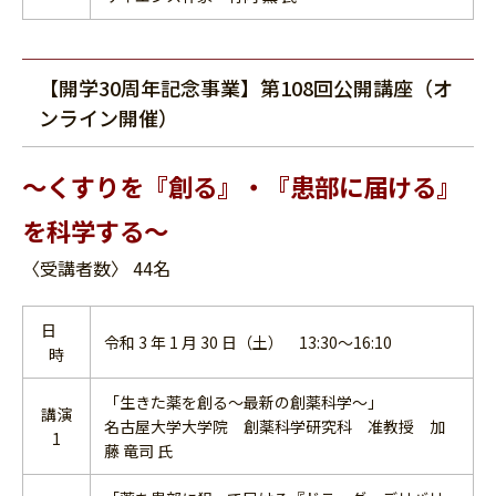
【開学30周年記念事業】第108回公開講座（オ
ンライン開催）
～くすりを『創る』・『患部に届ける』
を科学する～
〈受講者数〉 44名
日
令和 3 年 1 月 30 日（土） 13:30～16:10
時
「生きた薬を創る～最新の創薬科学～」
講演
名古屋大学大学院 創薬科学研究科 准教授 加
1
藤 竜司 氏