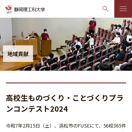
グ
本
ロ
フ
ロ
文
ー
ッ
ー
へ
カ
タ
バ
ル
ー
地域貢献
ル
ナ
へ
ナ
ビ
ビ
ゲ
ゲ
ー
ー
シ
高校生ものづくり・ことづくりプラ
シ
ョ
ョ
ン
ンコンテスト2024
ン
へ
へ
令和7年2月15日（土）、浜松市のFUSEにて、56校365件